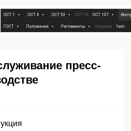
ОСТ 95
ОСТ 1
ОСТ 4
ОСТ 92
ОСТ 107
Инст
Нормали
ГОСТ
Положения
Регламенты
1win
служивание пресс-
водстве
рукция