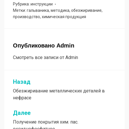
Рубрика: инструкции
Метки: гальваника, методика, обезжиривание,
производство, химическая продукция
Опубликовано
Admin
Смотреть все записи от Admin
Назад
Навигация
Обезжиривание металлических деталей в
по
нефрасе
записям
Далее
Получение покрытия хим. пас.
оксиднофосфатное