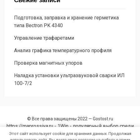
Свежие записи
Подготовка, заправка и хранение герметика
типа Bectron PK 4340
Управление трафаретами
Анализ графика температурного профиля
Проверка магнитных упоров
Наладка установки ультразвуковой сварки ИЛ
100-7/2
© Все права защищены 2022 —
Gostost.ru
https://maprossiya.ru - 1Win - популярный выбор среди
российских игроков, делающих ставки на спорт.
Этот сайт использует cookie для хранения данных. Продолжая
использовать сайт, Вы даете свое согласие на работу с этими