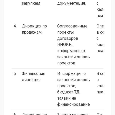
закупкам
документация.
с
календа
планами
4.
Дирекция по
Согласованные
Оператив
продажам
проекты
в соотве
договоров
с
НИОКР,
календа
информация о
планами
закрытии этапов
проектов.
5.
Финансовая
Информация о
В соотве
дирекция
закрытии этапов
с
проектов,
календа
бюджет ТД,
планами
заявки на
финансирование
6.
Дирекция по
Заявки на поиск
По