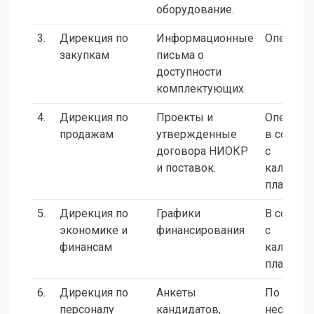
оборудование.
3.
Дирекция по
Информационные
Операти
закупкам
письма о
доступности
комплектующих.
4.
Дирекция по
Проекты и
Оператив
продажам
утвержденные
в соотве
договора НИОКР
с
и поставок.
календа
планами
5.
Дирекция по
Графики
В соотве
экономике и
финансирования
с
финансам
календа
планами
6.
Дирекция по
Анкеты
По
персоналу
кандидатов,
необход