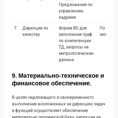
Предложения по
управлению
кадрами
7.
Дирекция по
Форма 8D для
По
качеству
заполнения граф
необход
по компетенции
ТД, запросы на
метрологические
данные.
9. Материально-техническое и
финансовое обеспечение.
В целях надлежащего и своевременного
выполнения возложенных на дирекцию задач
и функций осуществляет обеспечение
материально-технической базы дирекции на