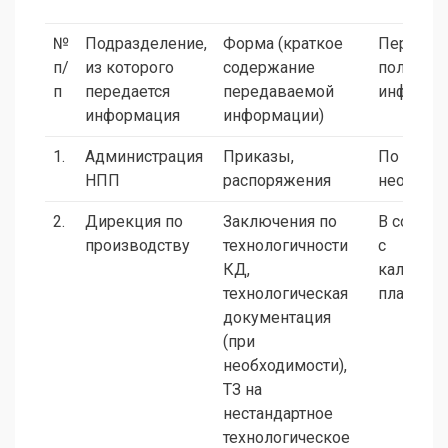
№
Подразделение,
Форма (краткое
Периоди
п/
из которого
содержание
получени
п
передается
передаваемой
информа
информация
информации)
1.
Администрация
Приказы,
По
НПП
распоряжения
необход
2.
Дирекция по
Заключения по
В соотве
производству
технологичности
с
КД,
календа
технологическая
планами
документация
(при
необходимости),
ТЗ на
нестандартное
технологическое