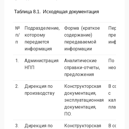
Таблица 8.1. Исходящая документация
№
Подразделение,
Форма (краткое
Периодич
п/
которому
содержание)
представ
п
передается
передаваемой
информа
информация
информации
1.
Администрация
Аналитические
По
НПП
справки-отчеты,
необходи
предложения
2.
Дирекция по
Конструкторская
В соотве
производству
документация,
с
эксплуатационная
календа
документация,
планами
ПО.
3.
Дирекция по
Конструкторская
В соотве