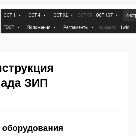
ОСТ 95
ОСТ 1
ОСТ 4
ОСТ 92
ОСТ 107
Инст
Нормали
ГОСТ
Положения
Регламенты
1win
нструкция
лада ЗИП
 оборудования