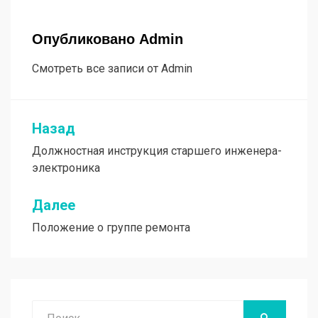
Опубликовано
Admin
Смотреть все записи от Admin
Назад
Навигация
Должностная инструкция старшего инженерa-
по
электроника
записям
Далее
Положение о группе ремонта
Поиск
НАЙТИ